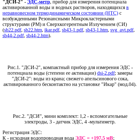
"ДСИ-2" -
ЭДС-метр
, прибор для измерения потенциала
активированной воды и водных растворов, находящихся
в
неравновесном термодинамическом состоянии (НТС)
с
возбужденными Резонансными Микрокластерными
структурами (РМ) и Сверхкогерентным Излучением (СИ)
(
sb22.pdf
,
sb22.htm
,
ikar.pdf
,
sb43-1.pdf
,
sb43-1.htm
,
svg_avt.pdf
,
sb44-2.pdf
,
sb44-2.htm
).
Рис.1. "ДСИ-2", компактный прибор для измерения ЭДС -
потенциала воды (степени ее активации)
dsi-2.pdf
; замеры
"ДСИ-2": воды из крана; свежего апельсинового сока,
активированного бесконтактно на установке "Икар" (мод.04).
Рис.2. "ДСИ", мини комплект: 1,2 - вспомогательные
электроды, 3 - датчик ЭДС, 4 -мультиметр.
Регистрация ЭДС:
К - исходная водопроводная вода
ЭДС = +197,5 мВ
;