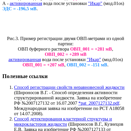
А -
активированная
вода после установки
"Икар"
(мод.01os)
ЭДС = -196,5 мВ
.
Рис.3. Пример регистрации двумя ОВП-метрами из одной
партии:
ОВП буферного раствора
ОВП_001 = +281 мВ
,
ОВП_002 = +289 мВ
активированная
вода после установки
"Икар"
(мод.01os)
ОВП_001 = +207 мВ
,
ОВП_002 = -151 мВ
.
Полезные ссылки
Способ регистрации свойств неравновесной жидкости
(Широносов В.Г. - Способ определения активности
структурированной жидкости. Заявка на изобретение
РФ №2007127132 от 16.07.2007
*pat_2007127132.pdf
.
Международная заявка на изобретение по PCT A18058
от 14.07.2008).
Способ детектирования кластерной структуры и
микрокластеров жидкости
(Широносов В.Г., Кузнецов
Е.В. Заявка на изобретение РФ №2007127133 от