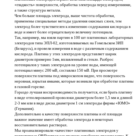
«гладкость» поверхности, обработка электрода перед измерениями,
а также структура металла.
Чем больше площадь электрода, выше чистота обработки,
применены специальные методы удаления окисных слоев, тем
электрод более чувствителен к изменению содержания кислорода в
воде и имеет более отрицательную величину потенциала.
Так, например, мы взяли партию в 100 шт платиновых лабораторных
электродов типа ЭПЛ-02, изготовливаемых на Гомельском ЗИП
(Беларусь), и провели измерения в воде с различным содержанием
кислорода. Платина у этих электродов представляет шарик
диаметром примерно 1мм, вплавленный в стекло. Разброс
потенциалов у таких электродов на уровне воды, имеющей
потенциал минус 200 мВ, составлял 150 мВ. При просмотре
поверхности платины под микроскопом видно, что поверхность
неровная, изрытая ямками, которые возникли при обработке платины
в газовой горелке.
Гораздо лучшая воспроизводимость получается, если брать платину
в виде отполированной проволоки диаметром более 1,5 мм и длиной
2-3 мм или в виде диска диаметром 1 см электроды фирмы «ЮМО»
(Германия).
Дополнительно к качеству поверхности платины и её площади
важное значение имеет обработка электрода в некоторых
восстановительных растворах.
Мы проанализировали «качество» платиновых электродов у