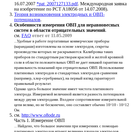
16.07.2007
*pat_2007127133.pdf
. Международная заявка
на изобретение по PCT A18056 от 14.07.2008).
Теория возникновения электродных и ОВП-
потенциалов
.
Особенности измерения ОВП для неравновесных
систем в области отрицательных значений
.
см.
FAQ
ответ от 11.05.2009
...Удобные в работе портативные коммерческие приборы
(карандаши) изготовлены на основе электродов, секреты
производства которых не раскрываются. Калибровка таких
приборов по стандартным растворам красной и желтой кровяной
соли в области положительных ОВП не дает никакой гарантии на
правильность показаний при отрицательных ОВП. Использование
платиновых электродов и стандартных электродов сравнения
(например, хлор-серебряных), на первый взгляд гарантирует
правильный результат.
Однако здесь большое значение имеет чистота платинового
электрода. Измеряемой величиной является разность потенциалов
между двумя электродами. Входное сопротивление измерительной
цепи велико, но не бесконечно, оно составляет обычно 10^10 - 10^12
Ом.
см.
http://www.o8ode.ru
Часть 1. Измерение ОВП
... Найдено, что большое значении при измерениях с помощью
платиновых электродов играют величина площади электродов,