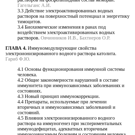
Гагельганс А.И.
3.3 Действие электроактивированных водных
растворов на поверхностный потенциал и энергетику
тимоцитов.
3.4 Биохимические изменения в ранах под
воздействием электроактивированных водных
растворов.
Овчинников И.В., Бахтиеров О.Р.
ГЛАВА 4.
Иммуномодулирующие свойства
электроионизированного водного раствора католита.
Гариб Ф.Ю.
4.1 Основы функционирования иммунной системы
человека.
4.2 Общие закономерности нарушений в составе
иммунитета при иммунозависимых заболеваниях и
состояниях.
4.3 Новый принцип иммунокоррекции.
4.4 Препараты, используемые при лечении
вторичных и иммунозависимых заболеваний и
состояний.
4.5 Влияния электроионизированного водного
раствора на иммуногенез при экспериментальных
иммунодефицитах, адекватных вторичным
иммунозависимым болезням и состояниям человека.