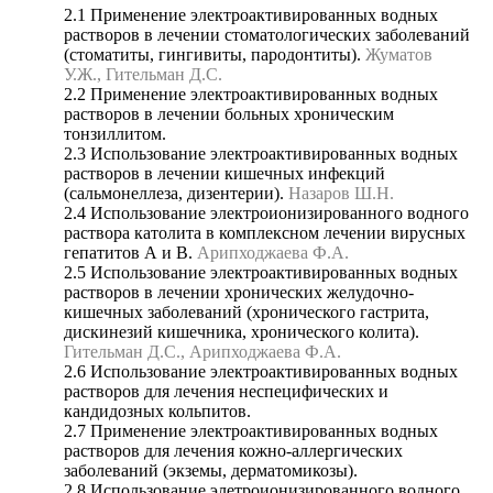
2.1 Применение электроактивированных водных
растворов в лечении стоматологических заболеваний
(стоматиты, гингивиты, пародонтиты).
Жуматов
У.Ж., Гительман Д.С.
2.2 Применение электроактивированных водных
растворов в лечении больных хроническим
тонзиллитом.
2.3 Использование электроактивированных водных
растворов в лечении кишечных инфекций
(сальмонеллеза, дизентерии).
Назаров Ш.Н.
2.4 Использование электроионизированного водного
раствора католита в комплексном лечении вирусных
гепатитов А и В.
Арипходжаева Ф.А.
2.5 Использование электроактивированных водных
растворов в лечении хронических желудочно-
кишечных заболеваний (хронического гастрита,
дискинезий кишечника, хронического колита).
Гительман Д.С., Арипходжаева Ф.А.
2.6 Использование электроактивированных водных
растворов для лечения неспецифических и
кандидозных кольпитов.
2.7 Применение электроактивированных водных
растворов для лечения кожно-аллергических
заболеваний (экземы, дерматомикозы).
2.8 Использование элетроионизированного водного