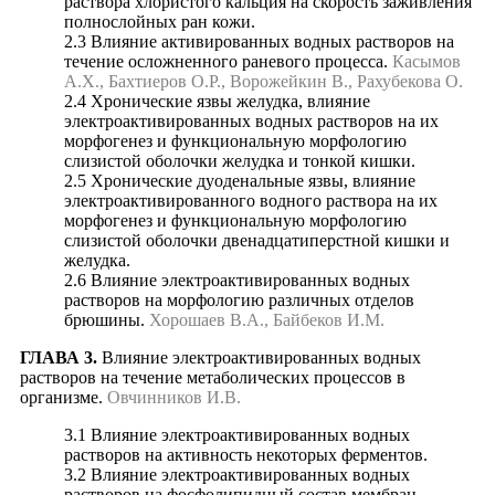
раствора хлористого кальция на скорость заживления
полнослойных ран кожи.
2.3 Влияние активированных водных растворов на
течение осложненного раневого процесса.
Касымов
А.Х., Бахтиеров О.Р., Ворожейкин В., Рахубекова О.
2.4 Хронические язвы желудка, влияние
электроактивированных водных растворов на их
морфогенез и функциональную морфологию
слизистой оболочки желудка и тонкой кишки.
2.5 Хронические дуоденальные язвы, влияние
электроактивированного водного раствора на их
морфогенез и функциональную морфологию
слизистой оболочки двенадцатиперстной кишки и
желудка.
2.6 Влияние электроактивированных водных
растворов на морфологию различных отделов
брюшины.
Хорошаев В.А., Байбеков И.М.
ГЛАВА 3.
Влияние электроактивированных водных
растворов на течение метаболических процессов в
организме.
Овчинников И.В.
3.1 Влияние электроактивированных водных
растворов на активность некоторых ферментов.
3.2 Влияние электроактивированных водных
растворов на фосфолипидный состав мембран.