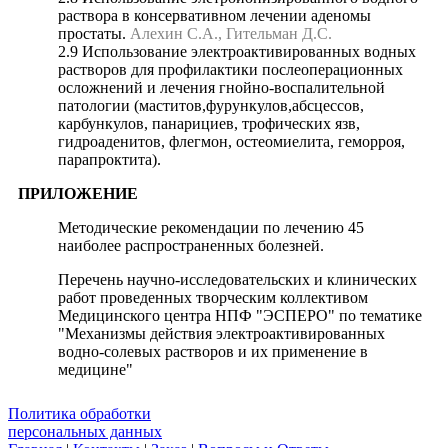
раствора в консервативном лечении аденомы
простаты.
Алехин С.А., Гительман Д.С.
2.9 Использование электроактивированных водных
растворов для профилактики послеоперационных
осложнений и лечения гнойно-воспалительной
патологии (маститов,фурункулов,абсцессов,
карбункулов, панарициев, трофических язв,
гидроаденитов, флегмон, остеомиелита, геморроя,
парапроктита).
ПРИЛОЖЕНИЕ
Методические рекомендации по лечению 45
наиболее распространенных болезней.
Перечень научно-исследовательских и клинических
работ проведенных творческим коллективом
Медицинского центра НПФ "ЭСПЕРО" по тематике
"Механизмы действия электроактивированных
водно-солевых растворов и их применение в
медицине"
Политика обработки
персональных данных