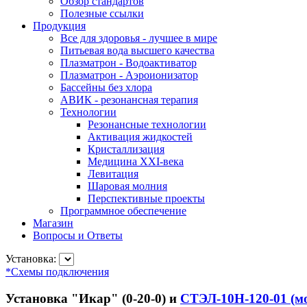
Обзор стандартов
Полезные ссылки
Продукция
Все для здоровья - лучшее в мире
Питьевая вода высшего качества
Плазматрон - Водоактиватор
Плазматрон - Аэроионизатор
Бассейны без хлора
АВИК - резонансная терапия
Технологии
Резонансные технологии
Активация жидкостей
Кристаллизация
Медицина XXI-века
Левитация
Шаровая молния
Перспективные проекты
Программное обеспечение
Магазин
Вопросы и Ответы
Установка:
*Схемы подключения
Установка "Икар" (0-20-0) и
СТЭЛ-10Н-120-01 (мод