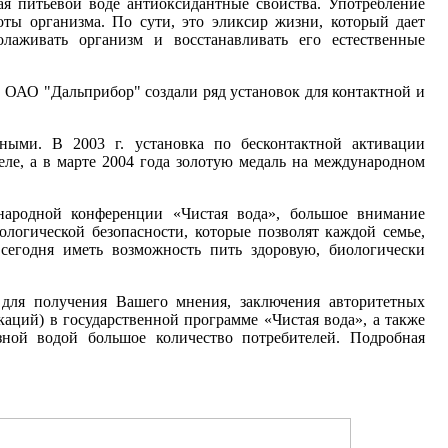
вая питьевой воде антиоксидантные свойства. Употребление
оты организма. По сути, это эликсир жизни, который дает
лаживать организм и восстанавливать его естественные
 ОАО "Дальприбор" создали ряд установок для контактной и
ными. В 2003 г. установка по бесконтактной активации
еле, а в марте 2004 года золотую медаль на международном
народной конференции «Чистая вода», большое внимание
ологической безопасности, которые позволят каждой семье,
 сегодня иметь возможность пить здоровую, биологически
 для получения Вашего мнения, заключения авторитетных
каций) в государственной программе «Чистая вода», а также
зной водой большое количество потребителей. Подробная