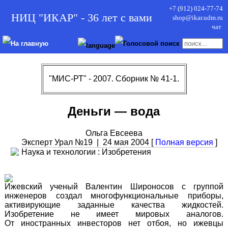
+7 (912) 024-77-74
НИЦ "ИКАР" - 36 лет с вами
shop@ikar.udm.ru
чат
"МИС-РТ" - 2007. Сборник № 41-1.
Деньги — вода
Ольга Евсеева
Эксперт Урал №19 | 24 мая 2004
[
Полная версия
]
Наука и технологии : Изобретения
Ижевский ученый Валентин Широносов с группой
инженеров создал многофункциональные приборы,
активирующие заданные качества жидкостей.
Изобретение не имеет мировых аналогов.
От иностранных инвесторов нет отбоя, но ижевцы