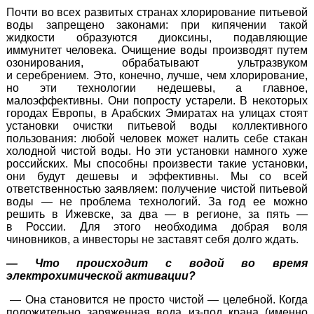
Почти во всех развитых странах хлорирование питьевой
воды запрещено законами: при кипячении такой
жидкости образуются диоксины, подавляющие
иммунитет человека. Очищение воды производят путем
озонирования, обрабатывают ультразвуком
и серебрением. Это, конечно, лучше, чем хлорирование,
но эти технологии недешевы, а главное,
малоэффективны. Они попросту устарели. В некоторых
городах Европы, в Арабских Эмиратах на улицах стоят
установки очистки питьевой воды коллективного
пользования: любой человек может налить себе стакан
холодной чистой воды. Но эти установки намного хуже
российских. Мы способны произвести такие установки,
они будут дешевы и эффективны. Мы со всей
ответственностью заявляем: получение чистой питьевой
воды — не проблема технологий. За год ее можно
решить в Ижевске, за два — в регионе, за пять —
в России. Для этого необходима добрая воля
чиновников, а инвесторы не заставят себя долго ждать.
— Что происходит с водой во время
электрохимической активации?
— Она становится не просто чистой — целебной. Когда
положительно заряженная вода
из-под
крана (именно