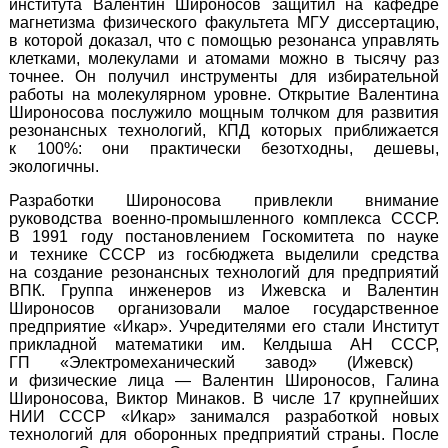
института Валентин Широносов защитил на кафедре
магнетизма физического факультета МГУ диссертацию,
в которой доказал, что с помощью резонанса управлять
клетками, молекулами и атомами можно в тысячу раз
точнее. Он получил инструменты для избирательной
работы на молекулярном уровне. Открытие Валентина
Широносова послужило мощным толчком для развития
резонансных технологий, КПД которых приближается
к 100%: они практически безотходны, дешевы,
экологичны.
Разработки Широносова привлекли внимание
руководства
военно-промышленного
комплекса СССР.
В 1991 году постановлением Госкомитета по науке
и технике СССР из госбюджета выделили средства
на создание резонансных технологий для предприятий
ВПК. Группа инженеров из Ижевска и Валентин
Широносов организовали малое государственное
предприятие «Икар». Учредителями его стали Институт
прикладной математики им. Келдыша АН СССР,
ГП «Электромеханический завод
» (Ижевск)
и физические лица — Валентин Широносов,
Галина
Широносова
,
Виктор Минаков
. В числе 17 крупнейших
НИИ СССР «Икар» занимался разработкой новых
технологий для оборонных предприятий страны. После