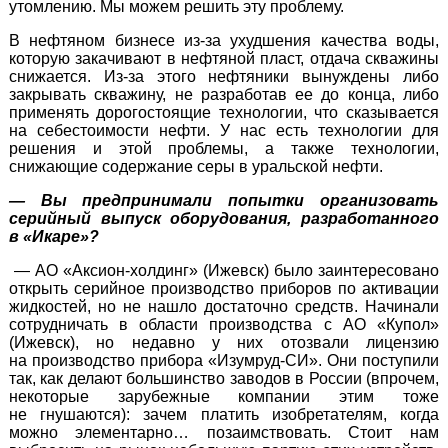
утомлению. Мы можем решить эту проблему.
В нефтяном бизнесе
из-за
ухудшения качества воды,
которую закачивают в нефтяной пласт, отдача скважины
снижается.
Из-за
этого нефтяники вынуждены либо
закрывать скважину, не разработав ее до конца, либо
применять дорогостоящие технологии, что сказывается
на себестоимости нефти. У нас есть технологии для
решения и этой проблемы, а также технологии,
снижающие содержание серы в уральской нефти.
— Вы предпринимали попытки организовать
серийный выпуск оборудования, разработанного
в «Икаре»?
—
АО «Аксион-холдинг»
(Ижевск) было заинтересовано
открыть серийное производство приборов по активации
жидкостей, но не нашло достаточно средств. Начинали
сотрудничать в области производства с АО «Купол»
(Ижевск), но недавно у них отозвали лицензию
на производство прибора
«Изумруд-СИ».
Они поступили
так, как делают большинство заводов в России (впрочем,
некоторые зарубежные компании этим тоже
не гнушаются): зачем платить изобретателям, когда
можно элементарно… позаимствовать. Стоит нам