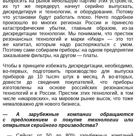
выбросить на рынок небольшую партию этих устройств,
их тут же передерут, начнут серийно выпускать,
дискредитируя и технологии, и оборудование. Потому
что установки будут работать плохо. Нечто подобное
произошло во многих регионах России и принесло
катастрофические убытки, главным образом,
из-за
дискредитации технологии. Мы понимаем, что престиж
резонансных технологий и марки «Икар» — это тот
же капитал, которым надо распоряжаться с умом.
Поэтому сами собираем приборы: на одном предприятии
заказываем фильтры, на другом — платы.
Чтобы в принципе избежать дискредитации, необходимо,
во-первых
, подготовить производство для выпуска
приборов до 10 тысяч штук в месяц.
А во-вторых
,
довести до сведения покупателей, что приборы
изготовлены на основе российских резонансных
технологий и в России. Престиж этих технологий, в том
числе «икаровских», на мировом рынке высок, что тоже
немаловажно для нового бизнеса.
— А зарубежные компании обращаются
с предложением о покупке технологии или
открытия серийного производства?
— Сейчас от 50 до 80% зарубежных компаний