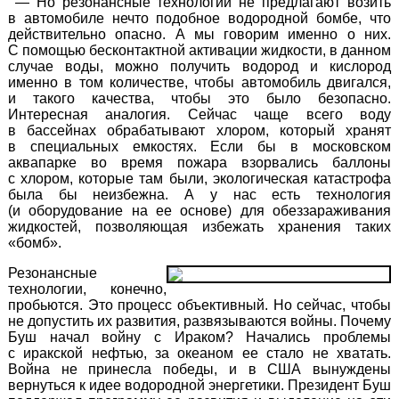
— Но резонансные технологии не предлагают возить
в автомобиле нечто подобное водородной бомбе, что
действительно опасно. А мы говорим именно о них.
С помощью бесконтактной активации жидкости, в данном
случае воды, можно получить водород и кислород
именно в том количестве, чтобы автомобиль двигался,
и такого качества, чтобы это было безопасно.
Интересная аналогия. Сейчас чаще всего воду
в бассейнах обрабатывают хлором, который хранят
в специальных емкостях. Если бы в московском
аквапарке во время пожара взорвались баллоны
с хлором, которые там были, экологическая катастрофа
была бы неизбежна. А у нас есть технология
(и оборудование на ее основе) для обеззараживания
жидкостей, позволяющая избежать хранения таких
«бомб».
Резонансные
технологии, конечно,
пробьются. Это процесс объективный. Но сейчас, чтобы
не допустить их развития, развязываются войны. Почему
Буш начал войну с Ираком? Начались проблемы
с иракской нефтью, за океаном ее стало не хватать.
Война не принесла победы, и в США вынуждены
вернуться к идее водородной энергетики. Президент Буш