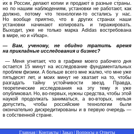
их в России, делают копии и продают в разные страны.
но по нашим наблюдениям, установки не работают, как
должно, потому что
технологии-то
остались у нас.
Но вообще приятно, что в других странах наши
установки начинают копировать и тиражировать.
Выходит, уже не только марка Adidas востребована
в мире, но и «Икар».
— Вам, ученому, не обидно тратить время
на прикладные исследования и бизнес?
— Меня угнетает, что в графике моего рабочего дня
остается 15 минут на исследование фундаментальных
проблем физики. А больше всего мне жалко, что мне уже
пятьдесят лет, и моих минут не хватает на то, чтобы
разгадать тайну устойчивости звезд. Правда,
теоретические исследования на эту тему я уже
опубликовал. Но,
во-первых
, нужны средства, чтобы этой
наукой продолжать заниматься,
а во-вторых
, нельзя
допустить, чтобы российские технологии были
окончательно дискредитированы и в первую очередь —
в собственной стране.
Главная
|
Контакты
|
Заказ
|
Вопросы и Ответы