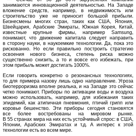
занимаются инновационной деятельностью. На Западе
вложение средств, например, в недвижимость или
строительство уже не приносит большой прибыли.
Бизнесмены многих стран, таких как США, Япония,
Швейцария, Арабские Эмираты, Южная Корея, Китай,
известные крупные фирмы, например Samsung,
понимают, что движение капитала следует направить
в сторону науки, в наукоемкие технологии. Да, пока это
рискованно. Но если правильно построить стратегию
освоения нового бизнеса
,
степень риска можно
существенно снизить, а то и вовсе его избежать, при
этом прибыль может достигать 1000%.
Если говорить конкретно о резонансных технологиях,
то для примера назову лишь одно направление. Угроза
биотерроризма вполне реальна, и на Западе это сейчас
четко понимают. Приборы по активации воды и воздуха
можно использовать, например, для избежания таких
эпидемий, как атипичная пневмония, птичий грипп или
коровье бешенство. Эти приборы сегодня становятся
все более востребованы на мировом рынке.
В 55 странах мира на них есть устойчивый спрос: в США,
Японии, Арабских Эмиратах и т.д. А интерес к этой
технологии есть во всем мире.