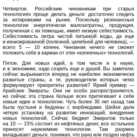
Четвертое. Российским чиновникам при старых
технологиях проще делать деньги: достаточно следить
за котировками на рынке. Поскольку резонансные
технологии энергетически малозатратны, продукция,
полученная с их помощью, имеет низкую себестоимость.
Себестоимость литра чистой питьевой воды, да еще
и ионизированной (полезной, целебной для человека), —
всего 5 — 10 копеек. Чиновник ничего не сможет
положить себе в карман от этих «копеечных» технологий.
Пятое. Для новых идей, в том числе и в науке,
и в экономике, надо созреть еще и душой. Вы заметили:
сейчас вырываются вперед не наиболее экономически
развитые страны, а те, руководители которых четко
формулируют приоритеты развития? Яркий пример —
Арабские Эмираты. Они не особо распространяются,
но сейчас эта страна больше всех притягивает к себе
новые идеи и технологии. Чуть более 30 лет назад там
была пустыня и бедуины с верблюдами. Шейхи дали
четкую установку на развитие инноваций, внедрение
новых технологий. Сейчас бюджет Эмиратов только
на 10 — 15% состоит из нефтяных денег, все остальное
приносят наукоемкие технологии. Там разумно
вкладывают деньги, понимая, что рано или поздно нефть