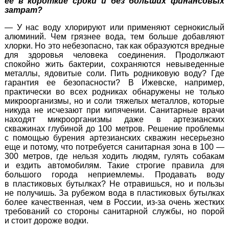
ее в короткие сроки и без больших финансовых
затрат?
— У нас воду хлорируют или применяют сернокислый
алюминий. Чем грязнее вода, тем больше добавляют
хлорки. Но это небезопасно, так как образуются вредные
для здоровья человека соединения. Продолжают
спокойно жить бактерии, сохраняются невыведенные
металлы, ядовитые соли. Пить родниковую воду? Где
гарантия ее безопасности? В Ижевске, например,
практически во всех родниках обнаружены не только
микроорганизмы, но и соли тяжелых металлов, которые
никуда не исчезают при кипячении. Санитарные врачи
находят микроорганизмы даже в артезианских
скважинах глубиной до 100 метров. Решение проблемы
с помощью бурения артезианских скважин несерьезно
еще и потому, что потребуется санитарная зона в 100 —
300 метров, где нельзя ходить людям, гулять собакам
и ездить автомобилям. Такие строгие правила для
большого города неприемлемы. Продавать воду
в пластиковых бутылках? Не отравишься, но и пользы
не получишь. За рубежом вода в пластиковых бутылках
более качественная, чем в России,
из-за
очень жестких
требований со стороны санитарной службы, но порой
и стоит дороже водки.