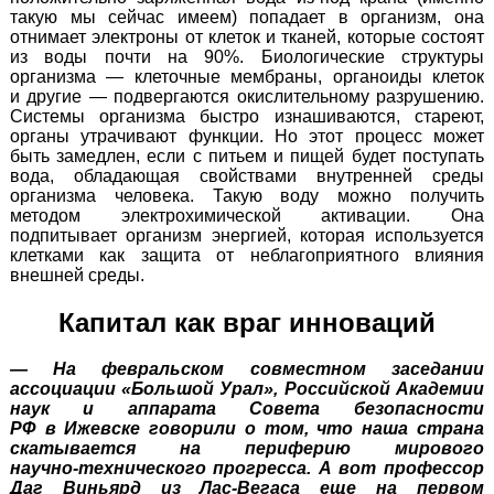
такую мы сейчас имеем) попадает в организм, она
отнимает электроны от клеток и тканей, которые состоят
из воды почти на 90%. Биологические структуры
организма — клеточные мембраны, органоиды клеток
и другие — подвергаются окислительному разрушению.
Системы организма быстро изнашиваются, стареют,
органы утрачивают функции. Но этот процесс может
быть замедлен, если с питьем и пищей будет поступать
вода, обладающая свойствами внутренней среды
организма человека. Такую воду можно получить
методом электрохимической активации. Она
подпитывает организм энергией, которая используется
клетками как защита от неблагоприятного влияния
внешней среды.
Капитал как враг инноваций
— На февральском совместном заседании
ассоциации «Большой Урал», Российской Академии
наук и аппарата Совета безопасности
РФ в Ижевске говорили о том, что наша страна
скатывается на периферию мирового
научно-технического
прогресса. А вот профессор
Даг Виньярд
из Лас-Вегаса
еще на первом