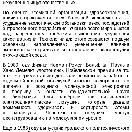
безуспешно ищут отечественных
По оценке Всемирной организации здравоохранения,
причина практически всех болезней человечества —
ухудшение экологической обстановки
из-за
последствий
антропогенного воздействия. Ученые всего мира бьются
над разрешением проблемы выживания, улучшения
качества жизни. Технологии для этого создаются по двум
основным направлениям: уменьшение влияния
экологического кризиса и восстановление благополучия
окружающей среды.
В 1989 году физики Норман Рэмси, Вольфганг Пауль и
Ханс Демельт удостоились Нобелевской премии за то,
что экспериментально доказали возможность работы с
отдельной клеткой, молекулой, атомом, электроном: это
привело к рождению молекулярной электроники
и прорыву в области фундаментальной науки
и биофизики. Они изобрели так называемые
электродинамические ловушки, которые давали
возможность удерживать и сортировать атомы
и молекулы. Человечество получило доступ
к конструированию на молекулярном уровне.
Еще в 1983 году выпускник Уральского политехнического