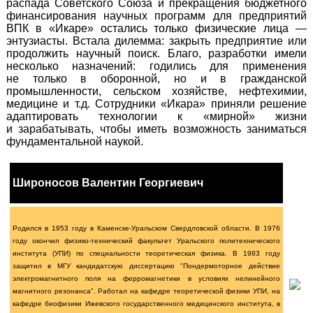
распада Советского Союза и прекращения бюджетного
финансирования научных программ для предприятий
ВПК в «Икаре» остались только физические лица —
энтузиасты. Встала дилемма: закрыть предприятие или
продолжить научный поиск. Благо, разработки имели
несколько назначений: годились для применения
не только в оборонной, но и в гражданской
промышленности, сельском хозяйстве, нефтехимии,
медицине и т.д. Сотрудники «Икара» приняли решение
адаптировать технологии к «мирной» жизни
и зарабатывать, чтобы иметь возможность заниматься
фундаментальной наукой.
Широносов Валентин Георгиевич
Родился в 1953 году в Каменске-Уральском Свердловской области. В 1976
году окончил физико-технический факультет Уральского политехнического
института (УПИ) по специальности теоретическая физика. В 1983 году
защитил в МГУ кандидатскую диссертацию "Пондермоторное действие
электромагнитного поля на ферромагнетики в условиях нелинейного
магнитного резонанса". Работал на кафедре теоретической физики УПИ, на
кафедре биофизики Ижевского государственного медицинского института, в