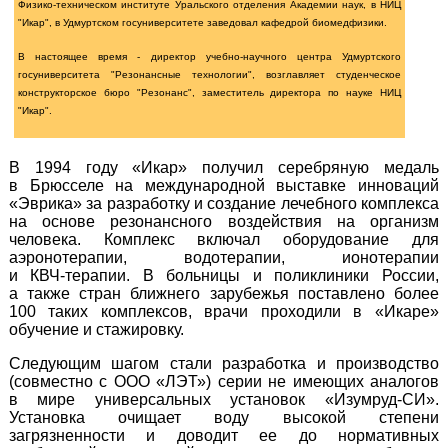
Физико-техническом институте Уральского отделения Академии наук, в НИЦ
"Икар", в Удмуртском госуниверситете заведовал кафедрой биомедфизики.
В настоящее время - директор учебно-научного центра Удмуртского
госуниверситета "Резонансные технологии", возглавляет студенческое
конструкторское бюро "Резонанс", заместитель директора по науке НИЦ
"Икар".
В 1994 году «Икар» получил серебряную медаль
в Брюсселе на международной выставке инноваций
«Эврика» за разработку и создание лечебного комплекса
на основе резонансного воздействия на организм
человека. Комплекс включал оборудование для
аэронотерапии, водотерапии, ионотерапии
и КВЧ-терапии.
В больницы и поликлиники России,
а также стран ближнего зарубежья поставлено более
100 таких комплексов, врачи проходили в «Икаре»
обучение и стажировку.
Следующим шагом стали разработка и производство
(совместно с ООО «ЛЭТ») серии не имеющих аналогов
в мире универсальных установок
«Изумруд-СИ».
Установка очищает воду высокой степени
загрязненности и доводит ее до нормативных