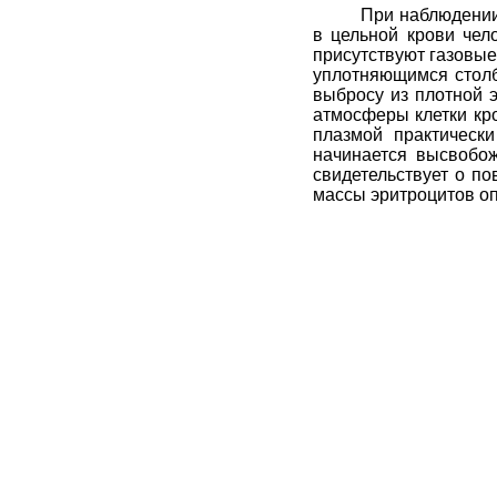
При наблюдении
в цельной крови чел
присутствуют газовы
уплотняющимся столб
выбросу из плотной э
атмосферы клетки кро
плазмой практическ
начинается высвобож
свидетельствует о п
массы эритроцитов оп