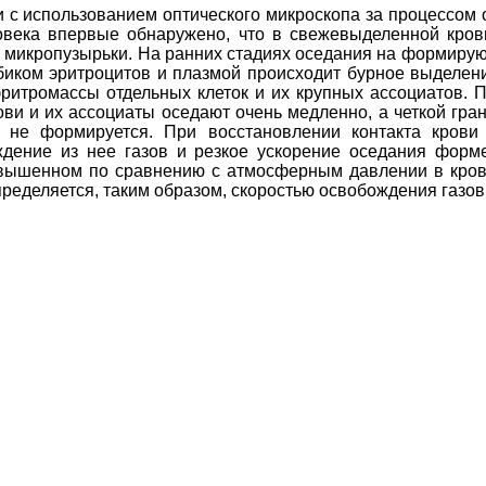
 с использованием оптического микроскопа за процессом 
овека впервые обнаружено, что в свежевыделенной кров
е микропузырьки. На ранних стадиях оседания на формиру
иком эритроцитов и плазмой происходит бурное выделени
ритромассы отдельных клеток и их крупных ассоциатов. 
ви и их ассоциаты оседают очень медленно, а четкой гр
и не формируется. При восстановлении контакта крови
дение из нее газов и резкое ускорение оседания форм
овышенном по сравнению с атмосферным давлении в кров
ределяется, таким образом, скоростью освобождения газов 