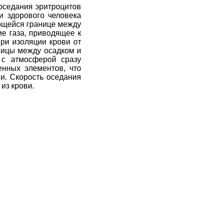
оседания эритроцитов
и здорового человека
ющейся границе между
е газа, приводящее к
При изоляции крови от
аницы между осадком и
 с атмосферой сразу
енных элементов, что
и. Скорость оседания
из крови.