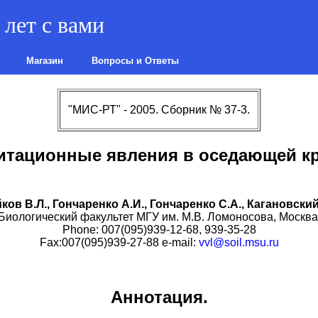
лет с вами
Магазин
Вопросы и Ответы
"МИС-РТ" - 2005. Сборник № 37-3.
итационные явления в оседающей к
ков В.Л., Гончаренко А.И., Гончаренко С.А., Кагановский
Биологический факультет МГУ им. М.В. Ломоносова, Москва
Phone: 007(095)939-12-68, 939-35-28
Fax:007(095)939-27-88 e-mail:
vvl@soil.msu.ru
Аннотация.