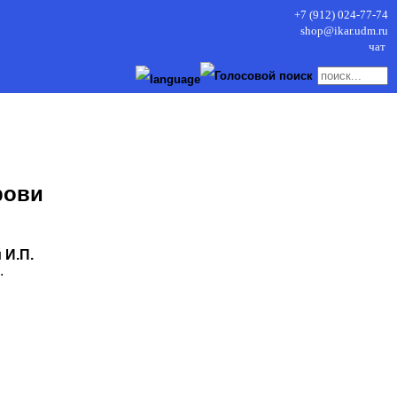
+7 (912) 024-77-74
shop@ikar.udm.ru
чат
рови
 И.П.
.