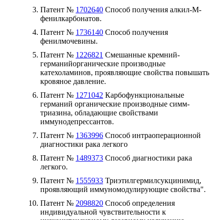
Патент №
1702640
Способ получения алкил-М-
фенилкарбонатов.
Патент №
1736140
Способ получения
фенилмочевины.
Патент №
1226821
Смешанные кремний-
германийорганические производные
катехоламинов, проявляющие свойства повышать
кровяное давление.
Патент №
1271042
Карбофункциональные
германий органические производные симм-
триазина, обладающие свойствами
иммунодепрессантов.
Патент №
1363996
Способ интраоперационной
диагностики рака легкого
Патент №
1489373
Способ диагностики рака
легкого.
Патент №
1555933
Триэтилгермилсукцинимид,
проявляющий иммуномодулирующие свойства".
Патент №
2098820
Способ определения
индивидуальной чувствительности к