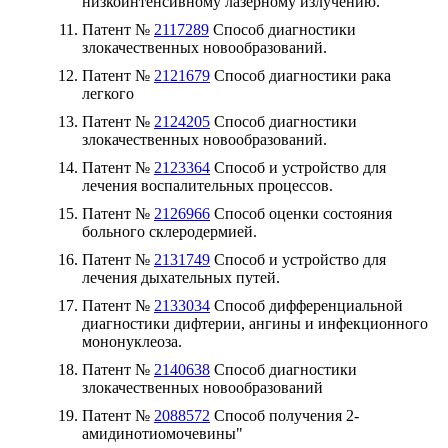
низкоинтенсивному лазерному излучению.
Патент №
2117289
Способ диагностики
злокачественных новообразований.
Патент №
2121679
Способ диагностики рака
легкого
Патент №
2124205
Способ диагностики
злокачественных новообразований.
Патент №
2123364
Способ и устройство для
лечения воспалительных процессов.
Патент №
2126966
Способ оценки состояния
больного склеродермией.
Патент №
2131749
Способ и устройство для
лечения дыхательных путей.
Патент №
2133034
Способ дифференциальной
диагностики дифтерии, ангины и инфекционного
мононуклеоза.
Патент №
2140638
Способ диагностики
злокачественных новообразований
Патент №
2088572
Способ получения 2-
амидинотиомочевины"