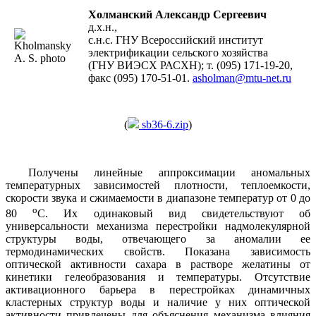
Холманский Александр Сергеевич
д.х.н.,
с.н.с. ГНУ Всероссийский институт
электрификации сельского хозяйства
(ГНУ ВИЭСХ РАСХН); т. (095) 171-19-20,
факс (095) 170-51-01.
asholman@mtu-net.ru
(
sb36-6.zip
)
Получены линейные аппроксимации аномальных
температурных зависимостей плотности, теплоемкости,
скорости звука и сжимаемости в диапазоне температур от 0 до
о
80
С. Их одинаковый вид свидетельствуют об
универсальности механизма перестройки надмолекулярной
структуры воды, отвечающего за аномалии ее
термодинамических свойств. Показана зависимость
оптической активности сахара в растворе желатины от
кинетики гелеобразования и температуры. Отсутствие
активационного барьера в перестройках динамичных
кластерных структур воды и наличие у них оптической
активности привлечены для объяснения механизма влияния