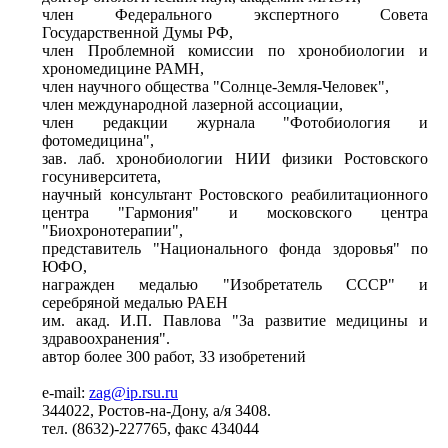
член Федерального экспертного Совета
Государственной Думы РФ,
член Проблемной комиссии по хронобиологии и
хрономедицине РАМН,
член научного общества "Солнце-Земля-Человек",
член международной лазерной ассоциации,
член редакции журнала "Фотобиология и
фотомедицина",
зав. лаб. хронобиологии НИИ физики Ростовского
госуниверситета,
научный консультант Ростовского реабилитационного
центра "Гармония" и московского центра
"Биохронотерапии",
представитель "Национального фонда здоровья" по
ЮФО,
награжден медалью "Изобретатель СССР" и
серебряной медалью РАЕН
им. акад. И.П. Павлова "За развитие медицины и
здравоохранения".
автор более 300 работ, 33 изобретений
e-mail:
zag@ip.rsu.ru
344022, Ростов-на-Дону, а/я 3408.
тел. (8632)-227765, факс 434044