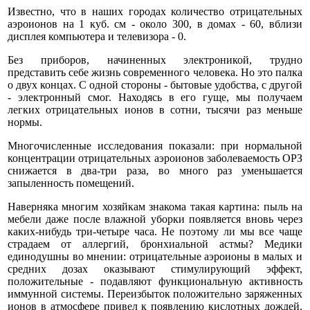
Известно, что в наших городах количество отрицательных
аэроионов на 1 куб. см - около 300, в домах - 60, вблизи
дисплея компьютера и телевизора - 0.
Без приборов, начиненных электроникой, трудно
представить себе жизнь современного человека. Но это палка
о двух концах. С одной стороны - бытовые удобства, с другой
- электронный смог. Находясь в его гуще, мы получаем
легких отрицательных ионов в сотни, тысячи раз меньше
нормы.
Многочисленные исследования показали: при нормальной
концентрации отрицательных аэроионов заболеваемость ОРЗ
снижается в два-три раза, во много раз уменьшается
запыленность помещений.
Наверняка многим хозяйкам знакома такая картина: пыль на
мебели даже после влажной уборки появляется вновь через
каких-нибудь три-четыре часа. Не поэтому ли мы все чаще
страдаем от аллергий, бронхиальной астмы? Медики
единодушны во мнении: отрицательные аэроионы в малых и
средних дозах оказывают стимулирующий эффект,
положительные - подавляют функциональную активность
иммунной системы. Переизбыток положительно заряженных
ионов в атмосфере привел к появлению кислотных дождей.