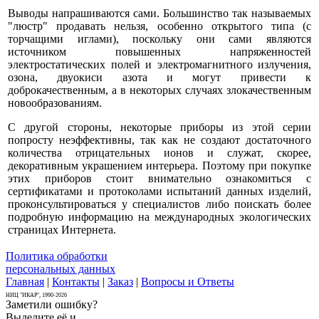
Выводы напрашиваются сами. Большинство так называемых
"люстр" продавать нельзя, особенно открытого типа (с
торчащими иглами), поскольку они сами являются
источником повышенных напряженностей
электростатических полей и электромагнитного излучения,
озона, двуокиси азота и могут привести к
доброкачественным, а в некоторых случаях злокачественным
новообразованиям.
С другой стороны, некоторые приборы из этой серии
попросту неэффективны, так как не создают достаточного
количества отрицательных ионов и служат, скорее,
декоративным украшением интерьера. Поэтому при покупке
этих приборов стоит внимательно ознакомиться с
сертификатами и протоколами испытаний данных изделий,
проконсультироваться у специалистов либо поискать более
подробную информацию на международных экологических
страницах Интернета.
Политика обработки
персональных данных
Главная
|
Контакты
|
Заказ
|
Вопросы и Ответы
НИЦ "ИКАР", 1990-2026
Заметили ошибку?
Выделите её и