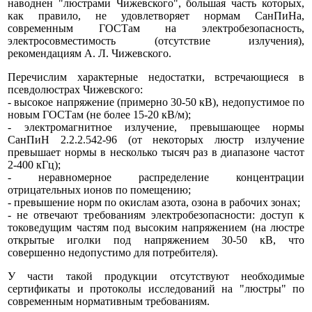
наводнен "люстрами Чижевского", большая часть которых,
как правило, не удовлетворяет нормам СанПиНа,
современным ГОСТам на электробезопасность,
электросовместимость (отсутствие излучения),
рекомендациям А. Л. Чижевского.
Перечислим характерные недостатки, встречающиеся в
псевдолюстрах Чижевского:
- высокое напряжение (примерно 30-50 кВ), недопустимое по
новым ГОСТам (не более 15-20 кВ/м);
- электромагнитное излучение, превышающее нормы
СанПиН 2.2.2.542-96 (от некоторых люстр излучение
превышает нормы в несколько тысяч раз в диапазоне частот
2-400 кГц);
- неравномерное распределение концентрации
отрицательных ионов по помещению;
- превышение норм по окислам азота, озона в рабочих зонах;
- не отвечают требованиям электробезопасности: доступ к
токоведущим частям под высоким напряжением (на люстре
открытые иголки под напряжением 30-50 кВ, что
совершенно недопустимо для потребителя).
У части такой продукции отсутствуют необходимые
сертификаты и протоколы исследований на "люстры" по
современным нормативным требованиям.