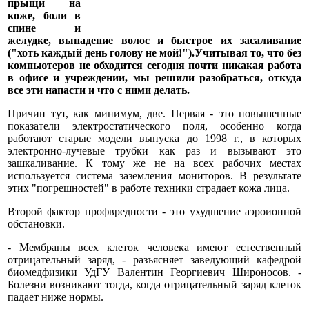
прыщи на
коже, боли в
спине и
желудке, выпадение волос и быстрое их засаливание
("хоть каждый день голову не мой!").Учитывая то, что без
компьютеров не обходится сегодня почти никакая работа
в офисе и учреждении, мы решили разобраться, откуда
все эти напасти и что с ними делать.
Причин тут, как минимум, две. Первая - это повышенные
показатели электростатического поля, особенно когда
работают старые модели выпуска до 1998 г., в которых
электронно-лучевые трубки как раз и вызывают это
зашкаливание. К тому же не на всех рабочих местах
используется система заземления мониторов. В результате
этих "погрешностей" в работе техники страдает кожа лица.
Второй фактор профвредности - это ухудшение аэроионной
обстановки.
- Мембраны всех клеток человека имеют естественный
отрицательный заряд, - разъясняет заведующий кафедрой
биомедфизики УдГУ Валентин Георгиевич Широносов. -
Болезни возникают тогда, когда отрицательный заряд клеток
падает ниже нормы.