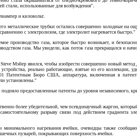
о стала окрашиваться от бледно-кремового до темно-коричн
й стали, использованные для возбуждения".
иампер и киловольт.
его металлические трубки остались совершенно холодные на ощ
равнению с электролизом, где электролит нагревается быстро."
ое производство газа, которое быстро возникает, и безопас
водством газа. Мы увидели, как поток газа прекращался и начи
teve Мэйер явился, чтобы изобрести совершенно новый метод 
го устройства, реально работающие, взятые из его коллекции,
01 Патентным Бюро США, аппаратура, включенная в патентах
ли установлены."
дняло предоставленные патенты до уровня независимого, крит
венно более убедительной, чем псевдонаучный жаргон, который 
амостоятельному разрыву связи под действием градиента элек
инимального нагревания ячейки, очевидцы также сообщают, 
крошечных пузырей, покрывающих поверхность ячейки.