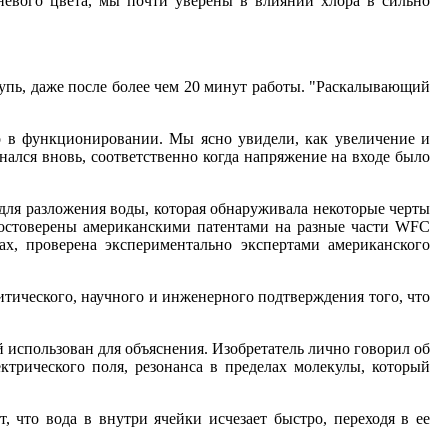
евого цвета, мы почти уверены в влиянии хлора в сильно
упь, даже после более чем 20 минут работы. "Раскалывающий
но в функционировании. Мы ясно увидели, как увеличение и
нался вновь, соответственно когда напряжение на входе было
для разложения воды, которая обнаруживала некоторые черты
 удостоверены американскими патентами на разные части WFC
, проверена экспериментально экспертами американского
ического, научного и инженерного подтверждения того, что
использован для объяснения. Изобретатель лично говорил об
трического поля, резонанса в пределах молекулы, который
что вода в внутри ячейки исчезает быстро, переходя в ее