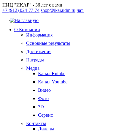
НИЦ "ИКАР" - 36 лет с вами
+7 (912) 024-77-74
shop@ikar.udm.ru
чат
О Компании
Информация
Основные результаты
Достижения
Награды
Медиа
Канал Rutube
Канал Youtube
Видео
Фото
3D
Сервис
Контакты
Дилеры