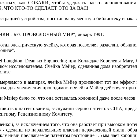
жаться, как СОБАКИ, чтобы удержать нас от использова
 ЧТО КТО-ТО СДЕЛАЕТ ЭТО ЗА ВАС!
трацией устройства, посетив вашу местную библиотеку и заказ
ОНИКИ - БЕСПРОВОЛОЧНЫЙ МИР", январь 1991:
ал электрическую ячейку, которая позволяет разделять обыкно
олизе".
Laughton, Dean из Engineering при Колледже Королевы Mary, 
ком-исследователем. Ячейка Мэйер, сделанная дома изобретателе
олизе.
меряемого в амперах, ячейка Мэйер производит тот же эффект 
лоты, для увеличения проводимости ячейка Мэйер действует при 
эйер было то, что она оставалась холодной даже после часов п
вить к патентованию, заслужили серию патентов США, предста
ентному Рецензионному Комитету.
йкой, за исключением того, что она работает при высоком поте
'у - сделаны из параллельных пластин нержавеющей стали, об
ду ними предлагаемое патентом расстояние 1.5 мм дает хороший