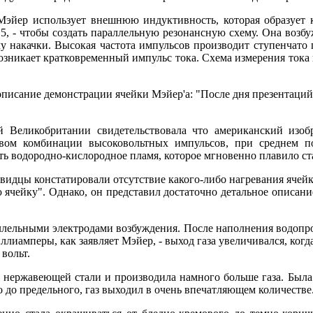
ер использует внешнюю индуктивность, которая образует кол
5, - чтобы создать параллельную резонансную схему. Она воз
у накачки. Высокая частота импульсов производит ступенчато 
 возникает кратковременный импульс тока. Схема измерения тока
исание демонстрации ячейки Мэйер'а: "После дня презентаций,
еликобритании свидетельствовала что американский изобре
вом комбинации высоковольтных импульсов, при среднем по
ь водородно-кислородное пламя, которое мгновенно плавило ст
дцы констатировали отсутствие какого-либо нагревания ячейки
 ячейку". Однако, он представил достаточно детальное описани
ельными электродами возбуждения. После наполнения водопров
иллиамперы, как заявляет Мэйер, - выход газа увеличивался, когд
вольт.
нержавеющей стали и производила намного больше газа. Была 
до предельного, газ выходил в очень впечатляющем количестве