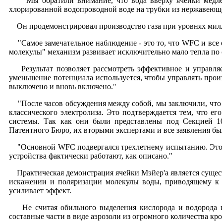
"Мы обратили внимание, что вода вверху ячейки медленн
хлорированной водопроводной воде на трубки из нержавеюще
Он продемонстрировал производство газа при уровнях милл
"Самое замечательное наблюдение - это то, что WFC и все 
молекулы" механизм развивает исключительно мало тепла по с
Результат позволяет рассмотреть эффективное и управляем
уменьшение потенциала используется, чтобы управлять произ
выключено и вновь включено."
"После часов обсуждения между собой, мы заключили, что S
классического электролиза. Это подтверждается тем, что е
системы. Так как они были представлены под Секцией 1
Патентного Бюро, их вторыми экспертами и все заявления бы
"Основной WFC подвергался трехлетнему испытанию. Это по
устройства фактически работают, как описано."
Практическая демонстрация ячейки Мэйер'а является сущест
искажении и поляризации молекулы воды, приводящему к с
усиливает эффект.
Не считая обильного выделения кислорода и водорода и м
составные части в виде аэрозоли из огромного количества 