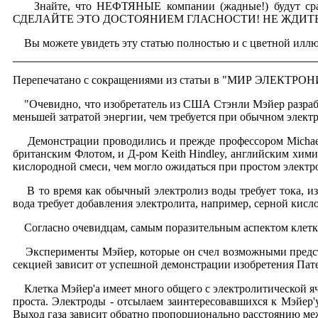
Знайте, что НЕФТЯНЫЕ компании (жадные!) будут сра
СДЕЛАЙТЕ ЭТО ДОСТОЯНИЕМ ГЛАСНОСТИ! НЕ ЖДИТЕ,
Вы можете увидеть эту статью полностью и с цветной иллюс
Перепечатано с сокращениями из статьи в "МИР ЭЛЕКТР
"Очевидно, что изобретатель из США Стэнли Мэйер разработ
меньшей затратой энергии, чем требуется при обычном электр
Демонстрации проводились и прежде профессором Michael 
британским Флотом, и Д-ром Keith Hindley, английским хими
кислородной смеси, чем могло ожидаться при простом электр
В то время как обычный электролиз воды требует тока, из
вода требует добавления электролита, например, серной кис
Согласно очевидцам, самым поразительным аспектом клетки М
Эксперименты Мэйер, которые он счел возможными предста
секцией зависит от успешной демонстрации изобретения Пат
Клетка Мэйер'а имеет много общего с электролитической яче
проста. Электроды - отсылаем заинтересовавшихся к Мэйер
Выход газа зависит обратно пропорционально расстоянию меж