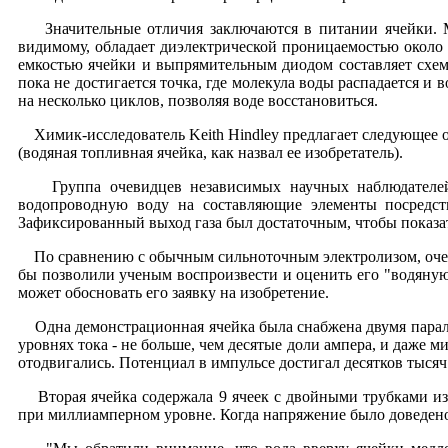
Значительные отличия заключаются в питании ячейки. Мэй
видимому, обладает диэлектрической проницаемостью около 
емкостью ячейки и выпрямительным диодом составляет схем
пока не достигается точка, где молекула воды распадается и
на несколько циклов, позволяя воде восстановиться.
Химик-исследователь Keith Hindley предлагает следующее оп
(водяная топливная ячейка, как назвал ее изобретатель).
Группа очевидцев независимых научных наблюдателей В
водопроводную воду на составляющие элементы посредст
Зафиксированный выход газа был достаточным, чтобы показат
По сравнению с обычным сильноточным электролизом, очеви
бы позволили ученым воспроизвести и оценить его "водяную
может обосновать его заявку на изобретение.
Одна демонстрационная ячейка была снабжена двумя паралл
уровнях тока - не больше, чем десятые доли ампера, и даже м
отодвигались. Потенциал в импульсе достигал десятков тысяч 
Вторая ячейка содержала 9 ячеек с двойными трубками из 
при миллиамперном уровне. Когда напряжение было доведено 