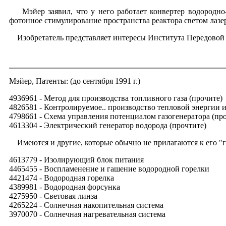
Мэйер заявил, что у него работает конвертер водородно-
фотонное стимулирование пространства реактора светом лазе
Изобретатель представляет интересы Института Передовой
Мэйер, Патенты: (до сентября 1991 г.)
4936961 - Метод для производства топливного газа (прочите)
4826581 - Контролируемое.. производство тепловой энергии и
4798661 - Схема управления потенциалом газогенератора (пр
4613304 - Электрический генератор водорода (прочтите)
Имеются и другие, которые обычно не прилагаются к его "г
4613779 - Изолирующий блок питания
4465455 - Воспламенение и гашение водородной горелки
4421474 - Водородная горелка
4389981 - Водородная форсунка
4275950 - Световая линза
4265224 - Солнечная накопительная система
3970070 - Солнечная нагревательная система