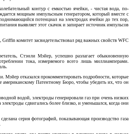
ебательный контур с емкостью ячейки, - чистая вода, по-
буждается мощным импульсным генератором, который вместе с
поднимающийся потенциал на электродах ячейки до тех пор,
 питания выявляет этот скачок и запирает источник импульсов
 Griffin комитет засвидетельствовал ряд важных свойств WFC
татель, Стэнли Мэйер, успешно разлагает обыкновенную
треблении тока, измеряемого всего лишь миллиамперами.
аль.
. Мэйер отказался прокомментировать подробности, которые
е американскому Патентному Бюро, чтобы убедить их, что он
одной водой, электроды генерировали газ при очень низких
а электроды сдвигались более близко, и уменьшался, когда они
сделана серия фотографий, показывающая производство газа
.