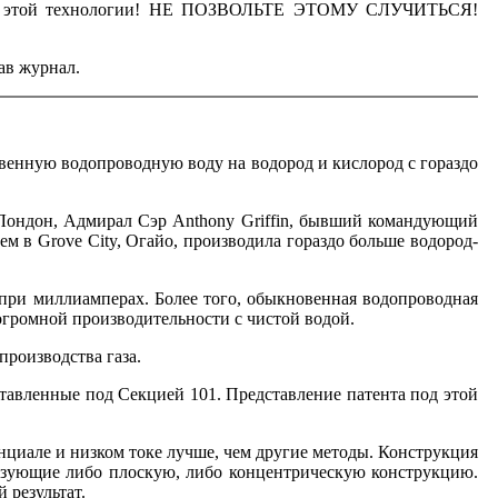
ния этой технологии! НЕ ПОЗВОЛЬТЕ ЭТОМУ СЛУЧИТЬСЯ!
ав журнал.
венную водопроводную воду на водород и кислород с гораздо
Лондон, Адмирал Сэр Anthony Griffin, бывший командующий
м в Grove City, Огайо, производила гораздо больше водород-
при миллиамперах. Более того, обыкновенная водопроводная
огромной производительности с чистой водой.
роизводства газа.
вленные под Секцией 101. Представление патента под этой
нциале и низком токе лучше, чем другие методы. Конструкция
разующие либо плоскую, либо концентрическую конструкцию.
 результат.