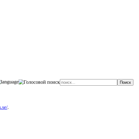
.se/
.