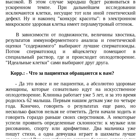
высокой. В этом случае зародыш будет развиваться в
ускоренном темпе. При дальнейшем исследовании
исключаются клетки, несущие тот или иной генетический
дефект. Ну и наконец "конкурс красоты": в электронном
микроскопе здоровая клетка имеет перламутровый оттенок.
В зависимости от подвижности, величины хвостика,
результатов иммуноферментного анализа и генетической
оценки "содержимого" выбирают лучшие сперматозоиды.
Потом сперматозоид и яйцеклетку помещают в
специальный раствор, где и происходит оплодотворение.
"Идеальные клетки" сами выбирают друг друга.
Корр.: - Что за пациентки обращаются к вам?
- Да это вовсе и не пациентки, а абсолютно здоровые
женщины, которые сознательно идут на искусственное
оплодотворение. Клиника работает уже 5 лет, и за это время
родилось 62 малыша. Первым нашим деткам уже по четыре
года. Конечно, говорить о результатах еще рано, но
несколько фактов нельзя не отметить. Дети начали ходить и
говорить гораздо раньше своих сверстников. А некоторые
успели проявить определенные склонности: к музыке или
рисованию, спорту или арифметике. Два мальчика уже
пишут стихи, а одна девчушка играет в шахматы лучше