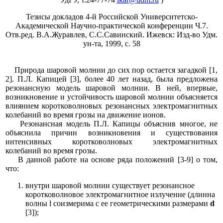
Тезисы докладов 4-й Российской Университетско-
Академической Научно-практической конференции Ч.7.
Отв.ред. В.А.Журавлев, С.С.Савинский. Ижевск: Изд-во Удм.
ун-та, 1999, с. 58
Природа шаровой молнии до сих пор остается загадкой [1,
2]. П.Л. Капицей [3], более 40 лет назад, была предложена
резонансную модель шаровой молнии. В ней, впервые,
возникновение и устойчивость шаровой молнии объясняется
влиянием коротковолновых резонансных электромагнитных
колебаний во время грозы на движение ионов.
Резонансная модель П.Л. Капицы объяснив многое, не
объяснила причин возникновения и существования
интенсивных коротковолновых электромагнитных
колебаний во время грозы.
В данной работе на основе ряда положений [3-9] о том,
что:
внутри шаровой молнии существует резонансное
коротковолновое электромагнитное излучение (длинна
волны l соизмерима с ее геометрическими размерами
d
[3]);