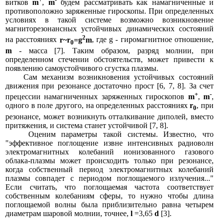
витков
m
,
m
будем рассматривать как намагниченные и
противоположно заряженные гироскопы. При определенных
условиях в такой системе возможно возникновение
магниторезонансных устойчивых динамических состояний
2
на расстояниях
r~r
=g
m
, где g - гиромагнитное отношение,
0
m
- масса [7]. Таким образом, разряд молнии, при
определенном стечении обстоятельств, может привести к
появлению самоустойчивого сгустка плазмы.
Сам механизм возникновения устойчивых состояний
движения при резонансе достаточно прост [6, 7, 8]. За счет
+
-
прецессии намагниченных заряженных гироскопов
m
,
m
,
одного в поле другого, на определенных расстояниях
r
, при
0
резонансе, может возникнуть отталкивание диполей, вместо
притяжения, и система станет устойчивой [7, 8].
Оценим параметры такой системы. Известно, что
"эффективное поглощение извне интенсивных радиоволн
электромагнитных колебаний ионизованного газового
облака-плазмы может происходить только при резонансе,
когда собственный период электромагнитных колебаний
плазмы совпадет с периодом поглощаемого излучения..."
Если считать, что поглощаемая частота соответствует
собственным колебаниям сферы, то нужно чтобы длина
поглощаемой волны была приблизительно равна четырем
диаметрам шаровой молнии, точнее,
l
=3,65
d
[3].