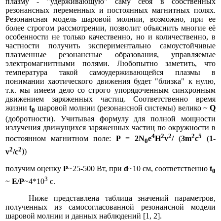
плазму - "удерживающую" саму себя в собственных
резонансных переменных и постоянных магнитных полях.
Резонансная модель шаровой молнии, возможно, при ее
более строгом рассмотрении, позволит объяснить многие её
особенности не только качественно, но и количественно, в
частности получить экспериментально самоустойчивые
плазменные резонансные образования, управляемые
электромагнитными полями. Любопытно заметить, что
температура такой самоудерживающейся плазмы в
понимании хаотического движения будет "близка" к нулю,
т.к. мы имеем дело со строго упорядоченным синхронным
движением заряженных частиц. Соответственно время
жизни
t
шаровой молнии (резонансной системы) велико ~
Q
0
(добротности). Учитывая формулу для полной мощности
излучения движущихся заряженных частиц по окружности в
4
2
2
2
5
постоянном магнитном поле:
Р
=
2N
e
H
v
/
(
3m
c
(
1-
0
2
2
v
/c
))
получим оценку
P
~25-500 Вт, при
d
~10 см, соответственно
t
0
3
~
E/P
~4*10
c.
Ниже представлена таблица значений параметров,
полученных из самосогласованной резонансной модели
шаровой молнии и данных наблюдений [1, 2].