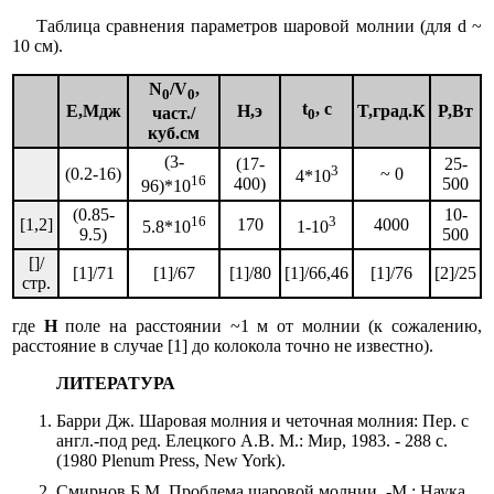
Таблица сравнения параметров шаровой молнии (для d ~
10 см).
N
/V
,
0
0
t
, с
E,Мдж
H,э
T,град.К
P,Вт
част./
0
куб.см
(3-
(17-
25-
3
(0.2-16)
~ 0
4*10
16
400)
500
96)*10
(0.85-
10-
16
3
[1,2]
170
4000
5.8*10
1-10
9.5)
500
[]/
[1]/71
[1]/67
[1]/80
[1]/66,46
[1]/76
[2]/25
стр.
где
Н
поле на расстоянии ~1 м от молнии (к сожалению,
расстояние в случае [1] до колокола точно не известно).
ЛИТЕРАТУРА
Барри Дж. Шаровая молния и четочная молния: Пер. с
англ.-под ред. Елецкого А.В. М.: Мир, 1983. - 288 с.
(1980 Plenum Press, New York).
Смирнов Б.М. Проблема шаровой молнии. -М.: Наука,