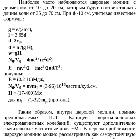
Наиболее часто наблюдаются шаровые молнии с
диаметром от 10 до 20 см, которым будут соответствовать
длины волн от 35 до 70 см. При
d
~10 см, учитывая известные
формулы:
g
= e/(2mc),
l
= 3,65
d
,
d
=
2r
,
0
d
=
n /(g H)
,
w
=
gH
,
2
2
2
N
/V
=
4mc
/ (
e
d
),
0
0
2
2
2
E
=
mv
/2
= (
mc
/2
)(
d/
l
)
;
получим:
E
= (0.2-16)Мдж,
.
16
N
/V
=
m/m
= (3-96)
10
частиц/куб.см,
0
0
1
H
= (17-400)Мэ;
.
для
m
= (1-32)
m
(протона).
1
p
Таким образом, внутри шаровой молнии, помимо
предполагаемых П.Л. Капицей коротковолновых
электромагнитных колебаний, существуют дополнительно
значительные магнитные поля ~Мэ. В первом приближении
шаровую молнию можно рассматривать как самоустойчивую