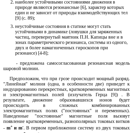
наиболее устойчивыми состояниями движения в
природе являются резонансные [6], характер которых
един и не зависит от природы взаимодействующих тел
[9] (с. 89);
неустойчивые состояния в статике могут стать
устойчивыми в динамике (ловушки для заряженных
частиц, перевернутый маятник П.Н. Капицы вне и в
зонах параметрического резонанса, системы из одного,
двух и более намагниченных гироскопов при
резонансе) [4-8];
- предложена самосогласованная резонансная модель
шаровой молнии.
Предположим, что при грозе происходит мощный разряд.
"Линейная" молния (одна, в особенности две) приведет к
индуцированию перекрестных, кратковременных магнитных
и электромагнитных полей (излучатель Герца [9]) . В
результате, движение образовавшихся ионов будет
происходить в сложных комбинированных
электромагнитных полях ("постоянных" и переменных).
Наведенные "постоянные" магнитные поля вызовут
появление кратковременных, разнополярных токовых витков
+
-
-
m
и m
. В первом приближении систему из двух токовых
+
-