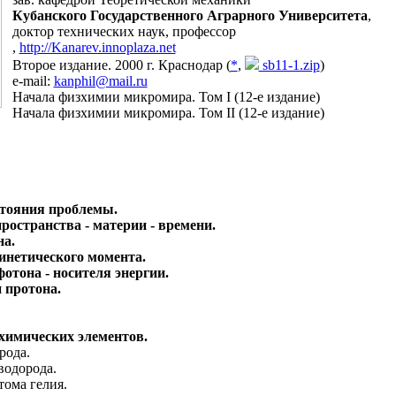
Кубанского Государственного Аграрного Университета
,
доктор технических наук, профессор
,
http://Kanarev.innoplaza.net
Второе издание. 2000 г. Краснодар (
*
,
sb11-1.zip
)
e-mail:
kanphil@mail.ru
Начала физхимии микромира. Том I (12-е издание)
Начала физхимии микромира. Том II (12-е издание)
стояния проблемы.
ространства - материи - времени.
на.
кинетического момента.
отона - носителя энергии.
 протона.
химических элементов.
рода.
водорода.
тома гелия.