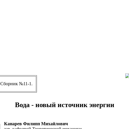
 Сборник №11-1.
Вода - новый источник энергии
Канарев Филипп Михайлович
зав. кафедрой Теоретической механики