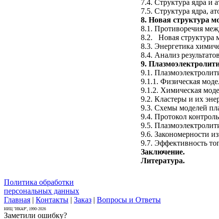
7.4. Структура ядра и а
7.5. Структура ядра, а
8. Новая структура м
8.1. Противоречия меж
8.2. Новая структура 
8.3. Энергетика химич
8.4. Анализ результато
9. Плазмоэлектролити
9.1. Плазмоэлектролит
9.1.1. Физическая моде
9.1.2. Химическая моде
9.2. Кластеры и их эне
9.3. Схемы моделей пл
9.4. Протокол контрол
9.5. Плазмоэлектролити
9.6. Закономерности и
9.7. Эффективность то
Заключение.
Литература.
Политика обработки
персональных данных
Главная
|
Контакты
|
Заказ
|
Вопросы и Ответы
НИЦ "ИКАР", 1990-2026
Заметили ошибку?