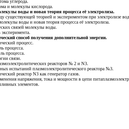
тома углерода.
тома и молекулы кислорода.
олекулы воды и новая теория процесса её электролиза.
ду существующей теорией и экспериментом при электролизе во
молекулы воды и новая теория процесса её электролиза.
еских связей молекулы воды.
в эксперимента.
ческий способ получения дополнительной энергии.
ический процесс.
ль процесса.
ль процесса.
ргии связи.
азмоэлектролитических реакторов № 2 и N3.
ьных испытаний плазмоэлектролитического реактора №3.
ческий реактор N3 как генератор газов.
зменения напряжения, тока и мощности в цепи питаплазмоэлектр
пливных элементов.