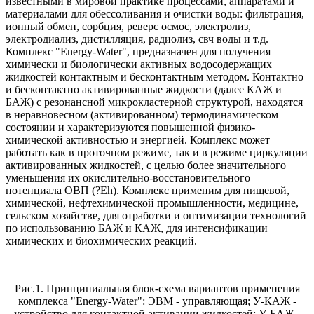
известными в мировой практике процессами, аппаратами и
материалами для обессоливания и очистки воды: фильтрация,
ионный обмен, сорбция, реверс осмос, электролиз,
электродиализ, дистилляция, радиолиз, свч воды и т.д.
Комплекс "Energy-Water", предназначен для получения
химически и биологически активных водосодержащих
жидкостей контактным и бесконтактным методом. Контактно
и бесконтактно активированные жидкости (далее КАЖ и
БАЖ) с резонансной микрокластерной структурой, находятся
в неравновесном (активированном) термодинамическом
состоянии и характеризуются повышенной физико-
химической активностью и энергией. Комплекс может
работать как в проточном режиме, так и в режиме циркуляции
активированных жидкостей, с целью более значительного
уменьшения их окислительно-восстановительного
потенциала ОВП (?Eh). Комплекс применим для пищевой,
химической, нефтехимической промышленности, медицине,
сельском хозяйстве, для отработки и оптимизации технологий
по использованию БАЖ и КАЖ, для интенсификации
химических и биохимических реакций.
Рис.1. Принципиальная блок-схема вариантов применения
комплекса "Energy-Water": ЭВМ - управляющая; У-КАЖ -
устройство для контактной активации жидкостей; У-БАЖ -