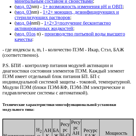
минеральным составом и свойствами
;
(
мод. 02
nm) -
1+ возможность изменения рН и ОВП
;
(
мод. 03
nm) -
1+2+ моющих, дезинфицирующих и
стерилизующих растворов
;
(
мод. 04
nml) -
1+2+3+получение бесконтактно
активированных жидкостей
;
(
мод. 01os
n) -
производство питьевой воды высшего
качества
:
- где индексы n, m, l - количество ПЭМ - Икар, Стэл, БАЖ
(соответственно).
P.S. БПИ - контроллер питания модулей активации и
диагностики состояния элементов ПЭМ. Каждый элемент
ПЭМ имеет отдельный блок питания БП. БП с
индивидуальной системой защиты - токовой, температурной.
Модули ПЭМ (блоки ПЭМ-КФ, ПЭМ-3М электрические и
гидравлические системы с автоматикой).
Технические характеристики многофункциональной установки
модульного типа:
Ресу
Ресу
рс
H
рс
АН
БА
Ресурс
2
АН
Мощность
H
O
Наименование
К
Ж
БАЖ