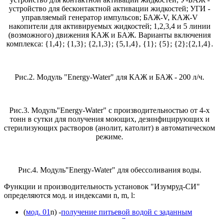
устройство для бесконтактной активации жидкостей; УГИ -
управляемый генератор импульсов; БАЖ-V, КАЖ-V
накопители для активируемых жидкостей; 1,2,3,4 и 5 линии
(возможного) движения КАЖ и БАЖ. Варианты включения
комплекса: {1,4}; {1,3}; {2,1,3}; {5,1,4}, {1}; {5}; {2};{2,1,4}.
Рис.2. Модуль "Energy-Water" для КАЖ и БАЖ - 200 л/ч.
Рис.3. Модуль"Energy-Water" с производительностью от 4-х
тонн в сутки для получения моющих, дезинфицирующих и
стерилизующих растворов (анолит, католит) в автоматическом
режиме.
Рис.4. Модуль"Energy-Water" для обессоливания воды.
Функции и производительность установок "Изумруд-СИ"
определяются мод. и индексами n, m, l:
(
мод. 01
n) -
получение питьевой водой с заданным