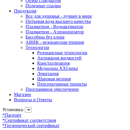
Обзор стандартов
Полезные ссылки
Продукция
Все для здоровья - лучшее в мире
Питьевая вода высшего качества
Плазматрон - Водоактиватор
Плазматрон - Аэроионизатор
Бассейны без хлора
АВИК - резонансная терапия
Технологии
Резонансные технологии
Активация жидкостей
Кристаллизация
Медицина XXI-века
Левитация
Шаровая молния
Перспективные проекты
Программное обеспечение
Магазин
Вопросы и Ответы
Установка:
*Паспорт
*Сертификат соответствия
*Гигиенический сертификат