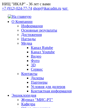
НИЦ "ИКАР" - 36 лет с вами
+7 (912) 024-77-74
shop@ikar.udm.ru
чат
О Компании
Информация
Основные результаты
Достижения
Награды
Медиа
Канал Rutube
Канал Youtube
Видео
Фото
3D
Сервис
Контакты
Дилеры
Партнеры
Условия для дилеров
Контактная информация
Энциклопедия
Журнал "МИС-РТ"
Кафедра